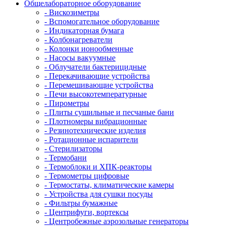
Общелабораторное оборудование
- Вискозиметры
- Вспомогательное оборудование
- Индикаторная бумага
- Колбонагреватели
- Колонки ионообменные
- Насосы вакуумные
- Облучатели бактерицидные
- Перекачивающие устройства
- Перемешивающие устройства
- Печи высокотемпературные
- Пирометры
- Плиты сушильные и песчаные бани
- Плотномеры вибрационные
- Резинотехнические изделия
- Ротационные испарители
- Стерилизаторы
- Термобани
- Термоблоки и ХПК-реакторы
- Термометры цифровые
- Термостаты, климатические камеры
- Устройства для сушки посуды
- Фильтры бумажные
- Центрифуги, вортексы
- Центробежные аэрозольные генераторы