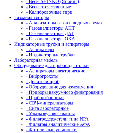
- Весы SHINKO (Япония)
- Весы отечественные
- Калибровочные гири
Газоанализаторы
- Анализаторы газов в водных средах
- Газоанализаторы АНТ
- Газоанализаторы ДАГ
- Газоанализаторы ОКА
Индикаторные трубки и аспираторы
- Аспираторы
- Индикаторные трубки
Лабораторная мебель
Оборудование для пробоподготовки
- Аспираторы электрические
- Виброгрохоты
- Делители проб
- Оборудование для измельчения
- Приборы вакуумного фильтрования
- Пробоотборники
- СВЧ-минерализаторы
- Сита лабораторные
- Ультразвуковые ванны
- Фильтродержатели типа ИРА
- Фильтры аналитические АФА
- Фотолизные установки