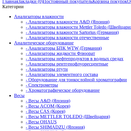
Главная
Закладки (0)
Постоянный покупатель
Корзина покупок
О
Категории
Анализаторы влажности
- Анализаторы влажности A&D (Япония)
- Анализаторы влажности Mettler Toledo (Швейцари
- Анализаторы влажности Sartorius (Германия)
- Анализаторы влажности отечественные
Аналитическое оборудование
- Анализаторы БПК WTW (Германия)
- Анализаторы жидкости Флюорат
- Анализаторы нефтепродуктов в водных средах
- Анализаторы рентгенофлуоресцентные
- Анализаторы ртути
- Анализаторы элементного состава
- Оборудование для тонкослойной хроматографии
- Спектрометры
- Хроматографическое оборудование
Весы
- Весы A&D (Япония)
- Весы ACOM (Корея)
- Весы CAS (Корея)
- Весы METTLER TOLEDO (Швейцария)
- Весы OHAUS
- Весы SHIMADZU (Япония)