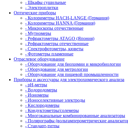
- Шкафы сушильные
- Электроплитки
Оптические приборы
- Колориметры HACH-LANGE (Германия)
- Колориметры HANNA (Германия)
- Микроскопы отечественные
- Мутномеры
- Рефрактометры ATAGO (Япония)
- Рефрактометры отечественные
- Спектрофотометры, кюветы
- Фотометры пламенные
Отраслевое оборудование
- Оборудование для биохимии и микробиологии
- Оборудование для метрологии
- Оборудование для пищевой промышленности
Приборы и аксессуары для электрохимического анализа
- pH-метры
- Водородомеры
- Иономеры
- Ионоселективные электроды
- Кислородомеры
- Кондуктометры/солемеры
- Многоканальные комбинированные анализаторы
- Полярографы (вольтамперометрические анализато
- Стандарт-титры